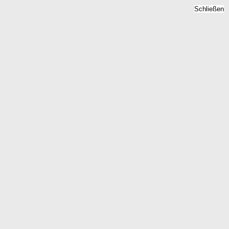
Schließen
Mietspiegel Rantrum,
Schleswig-Holstein -
Mietpreise 2026
Home
Schleswig-Holstein
Rantrum