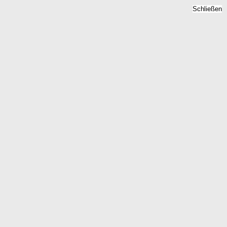
Schließen
Mietspiegel Nordstrand,
Schleswig-Holstein -
Mietpreise 2026
Home
Schleswig-Holstein
Nordstrand