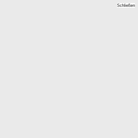
Schließen
Mietspiegel Mohrkirch,
Schleswig-Holstein -
Mietpreise 2026
Home
Schleswig-Holstein
Mohrkirch