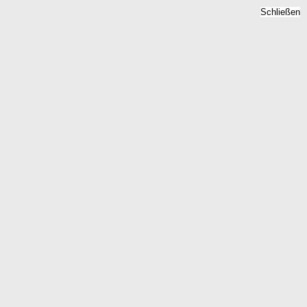
Schließen
Mietspiegel Klein Groenau,
Schleswig-Holstein -
Mietpreise 2026
Home
Schleswig-Holstein
Klein Groenau