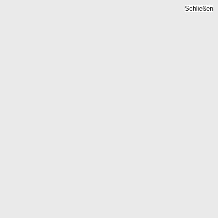
Schließen
Mietspiegel Hohenaspe,
Schleswig-Holstein -
Mietpreise 2026
Home
Schleswig-Holstein
Hohenaspe