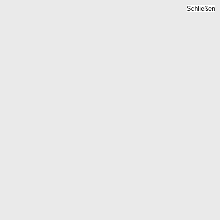
Schließen
Mietspiegel Gruberhagen,
Schleswig-Holstein -
Mietpreise 2026
Home
Schleswig-Holstein
Gruberhagen