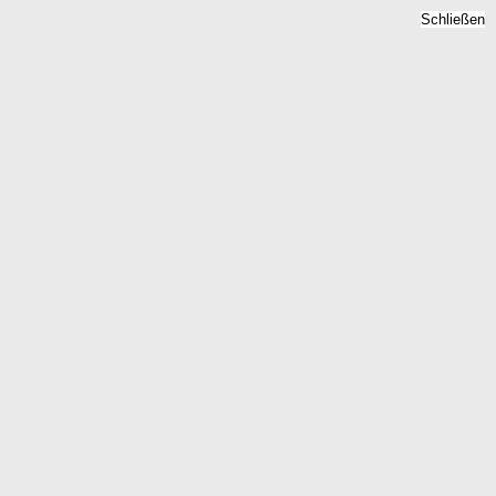
Schließen
Mietspiegel Dammsfeld,
Schleswig-Holstein -
Mietpreise 2026
Home
Schleswig-Holstein
Dammsfeld