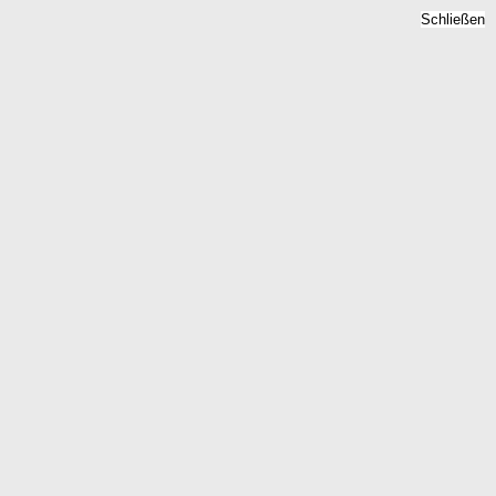
Schließen
Mietspiegel Markranstaedt,
Sachsen - Mietpreise 2026
Home
Sachsen
Markranstaedt
Kostenlose Berechnung