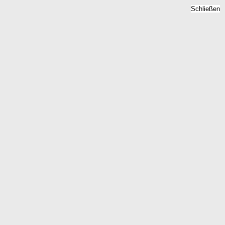
Schließen
Mietspiegel Cavertitz,
Sachsen - Mietpreise 2026
Home
Sachsen
Cavertitz
Kostenlose Berechnung