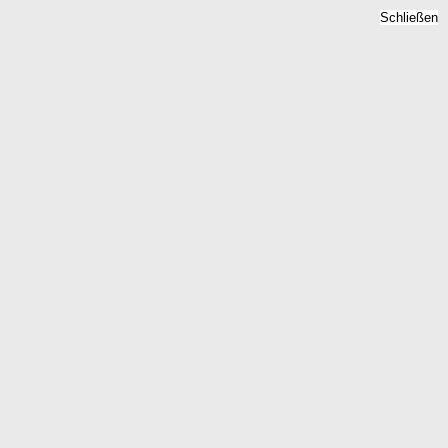
Schließen
Mietspiegel Annaberg
Buchholz, Sachsen -
Mietpreise 2026
Home
Sachsen
Annaberg Buchholz