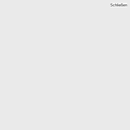
Schließen
Mietspiegel Saarburg,
Rheinland-Pfalz - Mietpreise
2026
Home
Rheinland-Pfalz
Saarburg