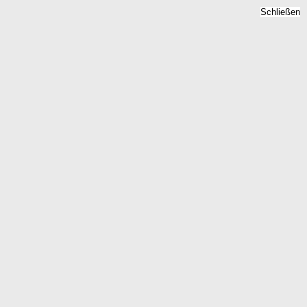
Schließen
Mietspiegel Reckershausen,
Rheinland-Pfalz - Mietpreise
2026
Home
Rheinland-Pfalz
Reckershausen