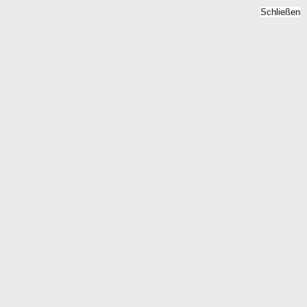
Schließen
Mietspiegel
Hinterweidenthal,
Rheinland-Pfalz - Mietpreise
2026
Home
Rheinland-Pfalz