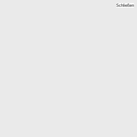
Schließen
Mietspiegel Hammerstein,
Rheinland-Pfalz - Mietpreise
2026
Home
Rheinland-Pfalz
Hammerstein