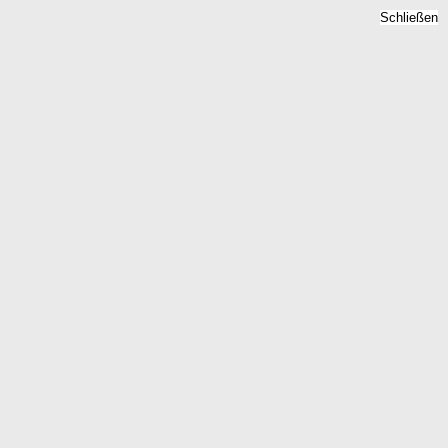
Schließen
Mietspiegel Dannstadt
Schauernheim, Rheinland-
Pfalz - Mietpreise 2026
Home
Rheinland-Pfalz
Dannstadt Schauernheim