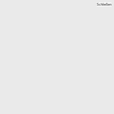
Schließen
Mietspiegel Borler,
Rheinland-Pfalz - Mietpreise
2026
Home
Rheinland-Pfalz
Borler