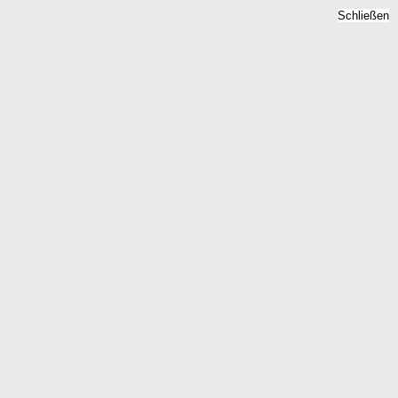
Schließen
Mietspiegel Stemwede,
Nordrhein-Westfalen -
Mietpreise 2026
Home
Nordrhein-Westfalen
Stemwede