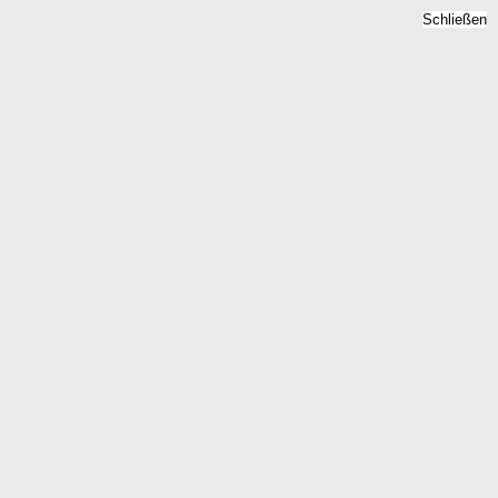
Schließen
Mietspiegel Bad Salzuflen,
Nordrhein-Westfalen -
Mietpreise 2026
Home
Nordrhein-Westfalen
Bad Salzuflen