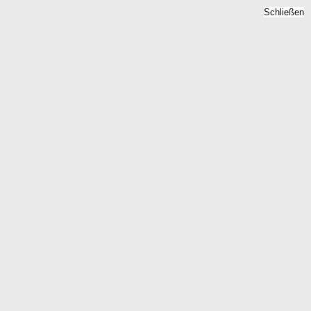
Schließen
Mietspiegel Erkerode,
Niedersachsen - Mietpreise
2026
Home
Niedersachsen
Erkerode