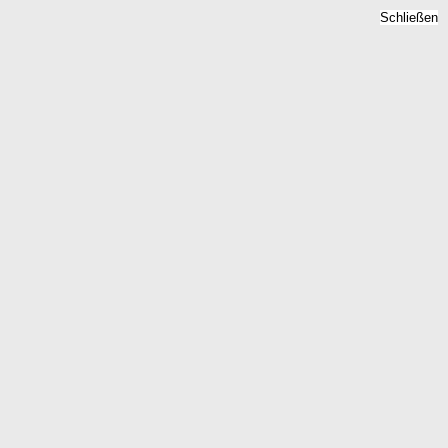
Schließen
Mietspiegel Dassow,
Mecklenburg-Vorpommern
- Mietpreise 2026
Home
Mecklenburg-Vorpommern
Dassow