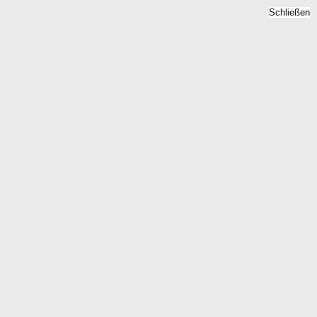
Schließen
Mietspiegel Waldeck,
Hessen - Mietpreise 2026
Home
Hessen
Waldeck
Kostenlose Berechnung