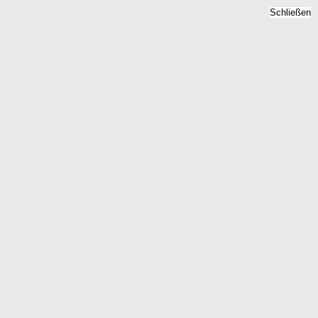
Schließen
Mietspiegel Dornburg,
Hessen - Mietpreise 2026
Home
Hessen
Dornburg
Kostenlose Berechnung