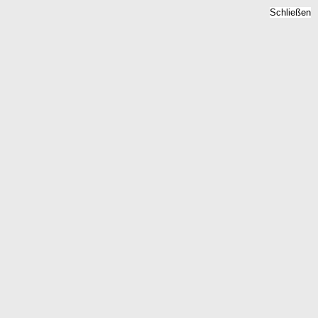
Schließen
Mietspiegel Bad Zwesten,
Hessen - Mietpreise 2026
Home
Hessen
Bad Zwesten
Kostenlose Berechnung