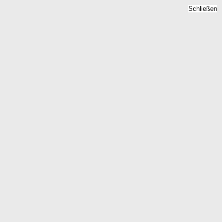
Schließen
Mietspiegel Ponnsdorf,
Brandenburg - Mietpreise
2026
Home
Brandenburg
Ponnsdorf