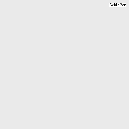
Schließen
Mietspiegel Beiersdorf b.
Falkenberg, Elster,
Brandenburg - Mietpreise
2026
Home
Brandenburg