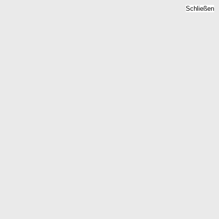
Schließen
Mietspiegel Colmberg,
Bayern - Mietpreise 2026
Home
Bayern
Colmberg
Kostenlose Berechnung