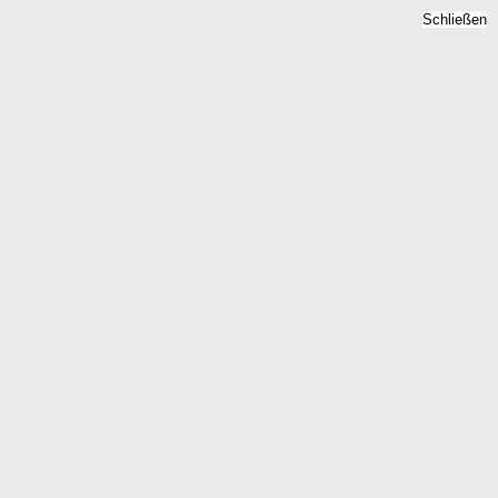
Schließen
Mietspiegel Roemerstein,
Baden-Württemberg -
Mietpreise 2026
Home
Baden-Württemberg
Roemerstein